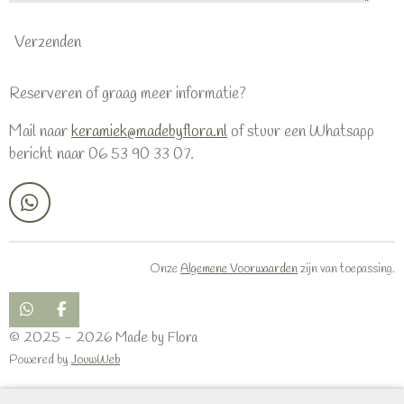
Verzenden
Reserveren of graag meer informatie?
Mail naar
keramiek@madebyflora.nl
of stuur een Whatsapp
bericht naar 06 53 90 33 07.
W
h
a
t
Onze
Algemene Voorwaarden
zijn van toepassing.
s
A
p
W
F
h
a
p
© 2025 - 2026 Made by Flora
a
c
Powered by
JouwWeb
t
e
s
b
A
o