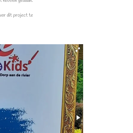
at hebben gedaan.
r dit project te