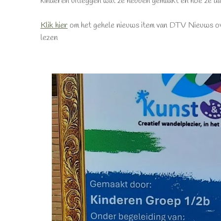
kinderen uitleggen wat ze hebben gemaakt en hoe ze d
Klik hier
om het gehele nieuws item van DTV Nieuws ove
lezen