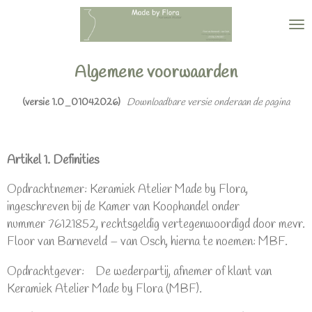
Ga
direct
naar
de
Algemene voorwaarden
hoofdinhoud
(versie 1.0_01042026)
Downloadbare versie onderaan de pagina
Artikel 1. Definities
Opdrachtnemer: Keramiek Atelier Made by Flora,
ingeschreven bij de Kamer van Koophandel onder
nummer 76121852, rechtsgeldig vertegenwoordigd door mevr.
Floor van Barneveld – van Osch, hierna te noemen: MBF.
Opdrachtgever: De wederpartij, afnemer of klant van
Keramiek Atelier Made by Flora (MBF).